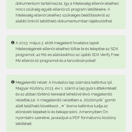
dokumentum tartalmazza, így a hitelesség ellenőrzéséhez
nincs szükség egyéb ellenőrző program letöltésére. A
hitelesség ellenőrzéséhez szükséges beállításokról az
alábbi linkről letölthető dokumentumban tájékozódhat.
A 2013. május 3. előtt megjelent hivatalos lapok
hitelességének ellenőrzéséhez töltse le és telepítse az SDX
programot, az M2-es aláírásokhoz az újabb SDX Verify Free
M2 ellenőrző programot és a tanúsítványokat!
Megjelenítő nézet: A hivatalos lap számára kattintva (pl.
Magyar Közlöny 2013. évi 1. szám) a lap gyors áttekintését
és az abban történő keresést lehetővé tévő megjelenítő
nézetbe jut. A megjelenítő nézetben a „Közlönyök” gomb
alatt található következő „:≡” ikonra kattintva tudja az
előnézeti képeket ki és bekapcsolni. Amennyiben Ön
nyomtatni szeretne, javasoljuk a PDF formátumú közlöny
letöltését.