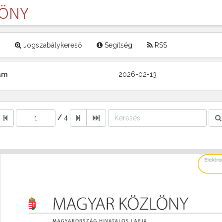
LÖNY
Jogszabálykereső
Segítség
RSS
zám
2026-02-13
/
4