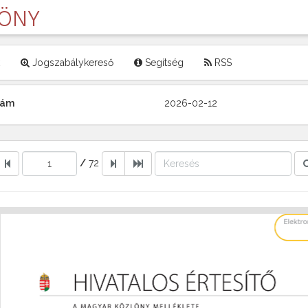
LÖNY
Jogszabálykereső
Segítség
RSS
szám
2026-02-12
/
72