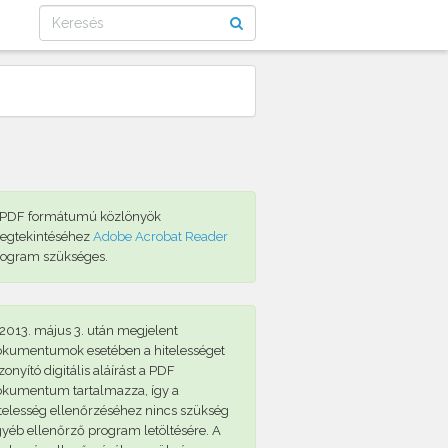
 PDF formátumú közlönyök
egtekintéséhez
Adobe Acrobat Reader
rogram szükséges.
2013. május 3. után megjelent
okumentumok esetében a hitelességet
zonyító digitális aláírást a PDF
okumentum tartalmazza, így a
telesség ellenőrzéséhez nincs szükség
yéb ellenőrző program letöltésére. A