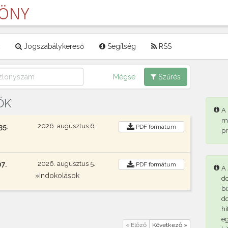
LÖNY
Jogszabálykereső
Segítség
RSS
Mégse
Szűrés
ÖK
A
m
2026. augusztus 6.
35.
PDF
formátum
p
2026. augusztus 5.
7.
PDF
formátum
A 
»Indokolások
d
bi
d
hi
eg
« Előző
Következő »