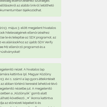
telesség ellenőrzéséhez szükséges
állításokról az alábbi linkről letölthető
okumentumban tájékozódhat.
2013. május 3. előtt megjelent hivatalos
pok hitelességének ellenőrzéséhez
ltse le és telepítse az SDX programot, az
-es aláírásokhoz az újabb SDX Verify
ee M2 ellenőrző programot és a
núsítványokat!
gjelenítő nézet: A hivatalos lap
ámára kattintva (pl. Magyar Közlöny
13. évi 1. szám) a lap gyors áttekintését
 az abban történő keresést lehetővé tévő
gjelenítő nézetbe jut. A megjelenítő
zetben a „Közlönyök” gomb alatt
lálható következő „:≡” ikonra kattintva
dja az előnézeti képeket ki és