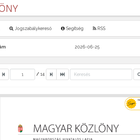
LÖNY
Jogszabálykereső
Segítség
RSS
zám
2026-06-25
/
14