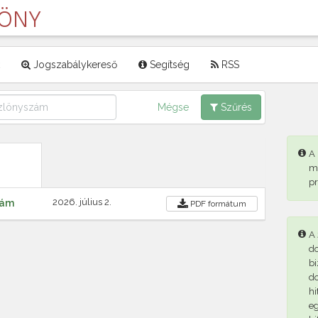
LÖNY
Jogszabálykereső
Segítség
RSS
Mégse
Szűrés
A
m
p
2026. július 2.
zám
PDF
formátum
A 
d
bi
d
hi
eg