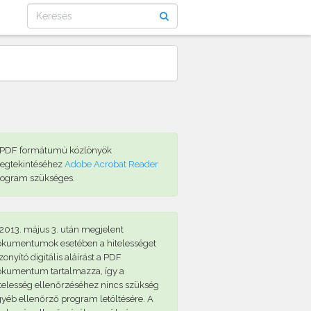
 PDF formátumú közlönyök
egtekintéséhez
Adobe Acrobat Reader
rogram szükséges.
2013. május 3. után megjelent
okumentumok esetében a hitelességet
zonyító digitális aláírást a PDF
okumentum tartalmazza, így a
telesség ellenőrzéséhez nincs szükség
yéb ellenőrző program letöltésére. A