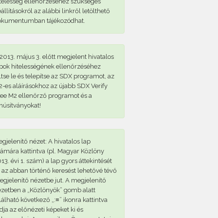
telesség ellenőrzéséhez szükséges
állításokról az alábbi linkről letölthető
okumentumban tájékozódhat.
2013. május 3. előtt megjelent hivatalos
pok hitelességének ellenőrzéséhez
ltse le és telepítse az SDX programot, az
-es aláírásokhoz az újabb SDX Verify
ee M2 ellenőrző programot és a
núsítványokat!
gjelenítő nézet: A hivatalos lap
ámára kattintva (pl. Magyar Közlöny
13. évi 1. szám) a lap gyors áttekintését
 az abban történő keresést lehetővé tévő
gjelenítő nézetbe jut. A megjelenítő
zetben a „Közlönyök” gomb alatt
lálható következő „:≡” ikonra kattintva
dja az előnézeti képeket ki és