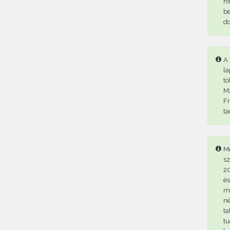
hi
be
d
A 
la
tö
M2
Fr
ta
Me
sz
20
és
me
né
ta
tu