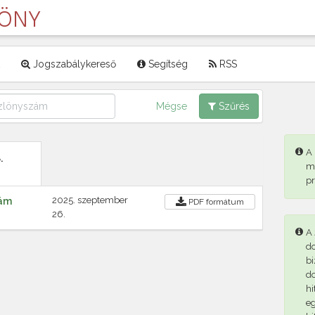
LÖNY
Jogszabálykereső
Segítség
RSS
Mégse
Szűrés
A
.
m
p
2025. szeptember
zám
PDF
formátum
26.
A 
d
bi
d
hi
eg