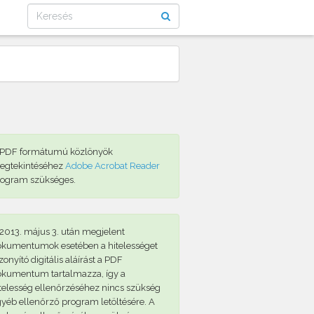
 PDF formátumú közlönyök
egtekintéséhez
Adobe Acrobat Reader
rogram szükséges.
2013. május 3. után megjelent
okumentumok esetében a hitelességet
zonyító digitális aláírást a PDF
okumentum tartalmazza, így a
telesség ellenőrzéséhez nincs szükség
yéb ellenőrző program letöltésére. A