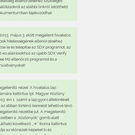
telesség ellenőrzéséhez szükséges
állításokról az alábbi linkről letölthető
okumentumban tájékozódhat.
2013. május 3. előtt megjelent hivatalos
pok hitelességének ellenőrzéséhez
ltse le és telepítse az SDX programot, az
-es aláírásokhoz az újabb SDX Verify
ee M2 ellenőrző programot és a
núsítványokat!
gjelenítő nézet: A hivatalos lap
ámára kattintva (pl. Magyar Közlöny
13. évi 1. szám) a lap gyors áttekintését
 az abban történő keresést lehetővé tévő
gjelenítő nézetbe jut. A megjelenítő
zetben a „Közlönyök” gomb alatt
lálható következő „:≡” ikonra kattintva
dja az előnézeti képeket ki és