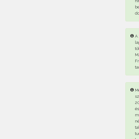
hi
be
d
A 
la
tö
M2
Fr
ta
Me
sz
20
és
me
né
ta
tu