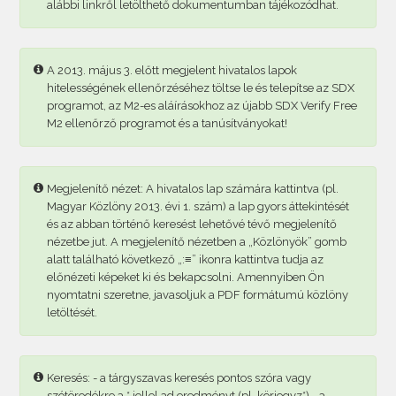
alábbi linkről letölthető dokumentumban tájékozódhat.
A 2013. május 3. előtt megjelent hivatalos lapok
hitelességének ellenőrzéséhez töltse le és telepítse az SDX
programot, az M2-es aláírásokhoz az újabb SDX Verify Free
M2 ellenőrző programot és a tanúsítványokat!
Megjelenítő nézet: A hivatalos lap számára kattintva (pl.
Magyar Közlöny 2013. évi 1. szám) a lap gyors áttekintését
és az abban történő keresést lehetővé tévő megjelenítő
nézetbe jut. A megjelenítő nézetben a „Közlönyök” gomb
alatt található következő „:≡” ikonra kattintva tudja az
előnézeti képeket ki és bekapcsolni. Amennyiben Ön
nyomtatni szeretne, javasoljuk a PDF formátumú közlöny
letöltését.
Keresés: - a tárgyszavas keresés pontos szóra vagy
szótöredékre a * jellel ad eredményt (pl. körjegyz*) - a