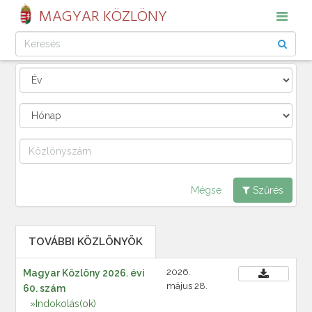
MAGYAR KÖZLÖNY
Mégse
Szűrés
TOVÁBBI KÖZLÖNYÖK
2026.
Magyar Közlöny 2026. évi
május 28.
60. szám
»Indokolás(ok)