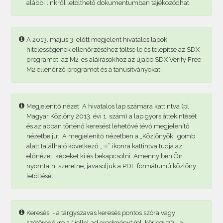
alábbi linkről letölthető dokumentumban tájékozódhat.
A 2013. május 3. előtt megjelent hivatalos lapok
hitelességének ellenőrzéséhez töltse le és telepítse az SDX
programot, az M2-es aláírásokhoz az újabb SDX Verify Free
M2 ellenőrző programot és a tanúsítványokat!
Megjelenítő nézet: A hivatalos lap számára kattintva (pl.
Magyar Közlöny 2013. évi 1. szám) a lap gyors áttekintését
és az abban történő keresést lehetővé tévő megjelenítő
nézetbe jut. A megjelenítő nézetben a „Közlönyök” gomb
alatt található következő „:≡” ikonra kattintva tudja az
előnézeti képeket ki és bekapcsolni. Amennyiben Ön
nyomtatni szeretne, javasoljuk a PDF formátumú közlöny
letöltését.
Keresés: - a tárgyszavas keresés pontos szóra vagy
szótöredékre a * jellel ad eredményt (pl. körjegyz*) - a