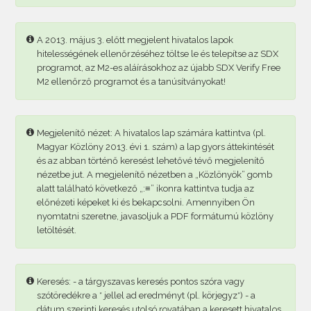
A 2013. május 3. előtt megjelent hivatalos lapok
hitelességének ellenőrzéséhez töltse le és telepítse az SDX
programot, az M2-es aláírásokhoz az újabb SDX Verify Free
M2 ellenőrző programot és a tanúsítványokat!
Megjelenítő nézet: A hivatalos lap számára kattintva (pl.
Magyar Közlöny 2013. évi 1. szám) a lap gyors áttekintését
és az abban történő keresést lehetővé tévő megjelenítő
nézetbe jut. A megjelenítő nézetben a „Közlönyök” gomb
alatt található következő „:≡” ikonra kattintva tudja az
előnézeti képeket ki és bekapcsolni. Amennyiben Ön
nyomtatni szeretne, javasoljuk a PDF formátumú közlöny
letöltését.
Keresés: - a tárgyszavas keresés pontos szóra vagy
szótöredékre a * jellel ad eredményt (pl. körjegyz*) - a
dátum szerinti keresés utolsó rovatában a keresett hivatalos