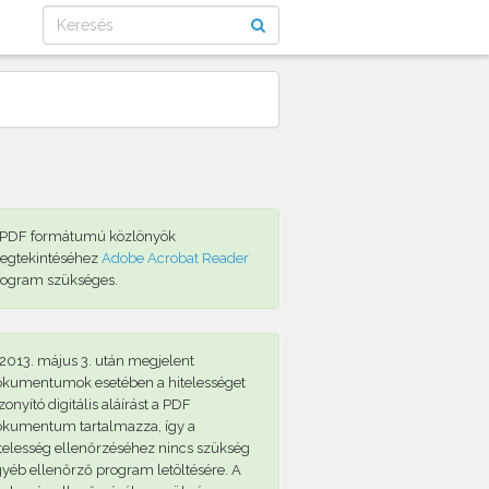
 PDF formátumú közlönyök
egtekintéséhez
Adobe Acrobat Reader
rogram szükséges.
2013. május 3. után megjelent
okumentumok esetében a hitelességet
zonyító digitális aláírást a PDF
okumentum tartalmazza, így a
telesség ellenőrzéséhez nincs szükség
yéb ellenőrző program letöltésére. A