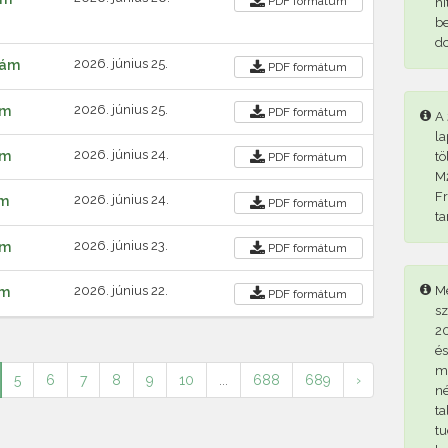
PDF
formátum
hi
be
d
2026. június 25.
zám
PDF
formátum
2026. június 25.
ám
PDF
formátum
A 
la
2026. június 24.
ám
tö
PDF
formátum
M2
Fr
2026. június 24.
ám
PDF
formátum
ta
2026. június 23.
ám
PDF
formátum
Me
2026. június 22.
ám
PDF
formátum
sz
20
és
me
5
6
7
8
9
10
...
688
689
›
né
ta
tu