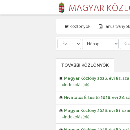
MAGYAR KÖZ
Közlönyök
Tanúsítványok
TOVÁBBI KÖZLÖNYÖK
Magyar Közlöny 2026. évi 82. sz
»Indokolás(ok)
Hivatalos Értesítő 2026. évi 28. 
Magyar Közlöny 2026. évi 81. sz
»Indokolás(ok)
Magyar Közlöny 2026. évi 80. sz