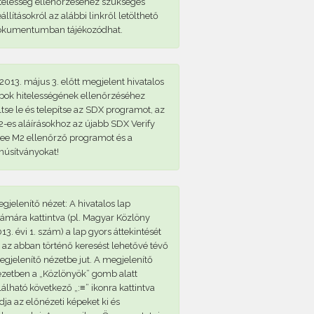
telesség ellenőrzéséhez szükséges
állításokról az alábbi linkről letölthető
okumentumban tájékozódhat.
2013. május 3. előtt megjelent hivatalos
pok hitelességének ellenőrzéséhez
ltse le és telepítse az SDX programot, az
-es aláírásokhoz az újabb SDX Verify
ee M2 ellenőrző programot és a
núsítványokat!
gjelenítő nézet: A hivatalos lap
ámára kattintva (pl. Magyar Közlöny
13. évi 1. szám) a lap gyors áttekintését
 az abban történő keresést lehetővé tévő
gjelenítő nézetbe jut. A megjelenítő
zetben a „Közlönyök” gomb alatt
lálható következő „:≡” ikonra kattintva
dja az előnézeti képeket ki és