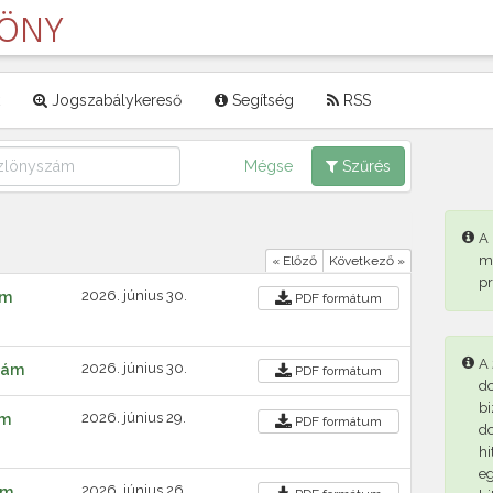
LÖNY
Jogszabálykereső
Segítség
RSS
Mégse
Szűrés
A
m
« Előző
Következő »
p
2026. június 30.
ám
PDF
formátum
A 
2026. június 30.
szám
PDF
formátum
d
bi
2026. június 29.
ám
PDF
formátum
d
hi
eg
2026. június 26.
ám