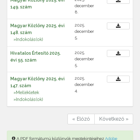
Magyar Közlöny 2025. évi
december
149. szám
8.
2025.
Magyar Közlöny 2025. évi
december
148. szám
5.
»Indokolás(ok)
2025.
Hivatalos Értesítő 2025.
december
évi 55. szám
5.
2025.
Magyar Közlöny 2025. évi
december
147. szám
4.
»Mellékletek
»Indokolás(ok)
« Előző
Következő »
A PDF formátumú közlönyök megtekintéséhez
Adobe