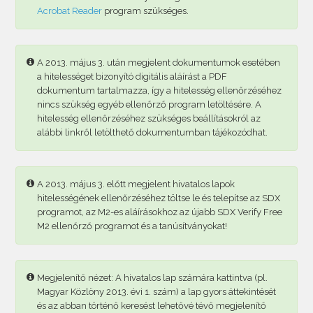
Acrobat Reader
program szükséges.
A 2013. május 3. után megjelent dokumentumok esetében
a hitelességet bizonyító digitális aláírást a PDF
dokumentum tartalmazza, így a hitelesség ellenőrzéséhez
nincs szükség egyéb ellenőrző program letöltésére. A
hitelesség ellenőrzéséhez szükséges beállításokról az
alábbi linkről letölthető dokumentumban tájékozódhat.
A 2013. május 3. előtt megjelent hivatalos lapok
hitelességének ellenőrzéséhez töltse le és telepítse az SDX
programot, az M2-es aláírásokhoz az újabb SDX Verify Free
M2 ellenőrző programot és a tanúsítványokat!
Megjelenítő nézet: A hivatalos lap számára kattintva (pl.
Magyar Közlöny 2013. évi 1. szám) a lap gyors áttekintését
és az abban történő keresést lehetővé tévő megjelenítő