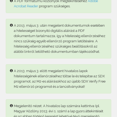
A PDF formátumú közlönyök megtekintéséhez
Adobe
Acrobat Reader
program szükséges.
A 2013. május 3. után megjelent dokumentumok esetében
a hitelességet bizonyító digitális aláírást a PDF
dokumentum tartalmazza, így a hitelesség ellenőrzéséhez
nincs szükség egyéb ellenőrző program letöltésére. A
hitelesség ellenőrzéséhez szükséges beállításokról az
alábbi linkről letölthető dokumentumban tájékozódhat.
A 2013. május 3. előtt megjelent hivatalos lapok
hitelességének ellenőrzéséhez töltse le és telepítse az SDX
programot, az M2-es aláírásokhoz az újabb SDX Verify Free
M2 ellenőrző programot és a tanúsítványokat!
Megjelenítő nézet: A hivatalos lap számára kattintva (pl.
Magyar Közlöny 2013. évi 1. szám) a lap gyors áttekintését
és az abban történő keresést lehetővé tévő megjelenítő