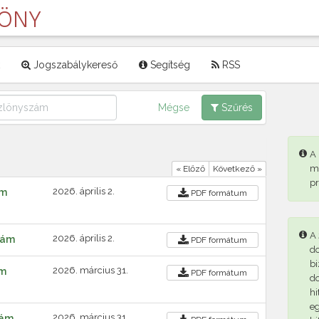
LÖNY
Jogszabálykereső
Segítség
RSS
Mégse
Szűrés
A
m
« Előző
Következő »
p
2026. április 2.
ám
PDF
formátum
A 
2026. április 2.
szám
PDF
formátum
d
bi
2026. március 31.
ám
PDF
formátum
d
hi
eg
2026. március 31.
zám