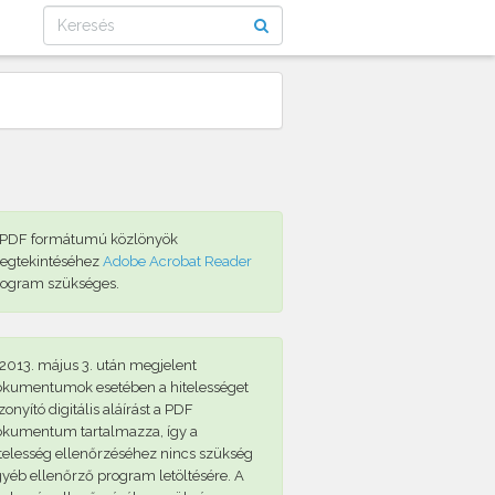
 PDF formátumú közlönyök
egtekintéséhez
Adobe Acrobat Reader
rogram szükséges.
2013. május 3. után megjelent
okumentumok esetében a hitelességet
zonyító digitális aláírást a PDF
okumentum tartalmazza, így a
telesség ellenőrzéséhez nincs szükség
yéb ellenőrző program letöltésére. A