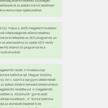
telesség ellenőrzéséhez szükséges
állításokról az alábbi linkről letölthető
okumentumban tájékozódhat.
2013. május 3. előtt megjelent hivatalos
pok hitelességének ellenőrzéséhez
ltse le és telepítse az SDX programot, az
-es aláírásokhoz az újabb SDX Verify
ee M2 ellenőrző programot és a
núsítványokat!
gjelenítő nézet: A hivatalos lap
ámára kattintva (pl. Magyar Közlöny
13. évi 1. szám) a lap gyors áttekintését
 az abban történő keresést lehetővé tévő
gjelenítő nézetbe jut. A megjelenítő
zetben a „Közlönyök” gomb alatt
lálható következő „:≡” ikonra kattintva
dja az előnézeti képeket ki és