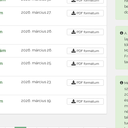
PDF
formátum
hi
be
d
2026. március 27.
ám
PDF
formátum
2026. március 26.
ám
PDF
formátum
A 
la
tö
2026. március 26.
zám
M2
PDF
formátum
Fr
ta
2026. március 25.
ám
PDF
formátum
2026. március 23.
ám
PDF
formátum
Me
sz
20
és
2026. március 19.
ám
PDF
formátum
me
né
ta
tu