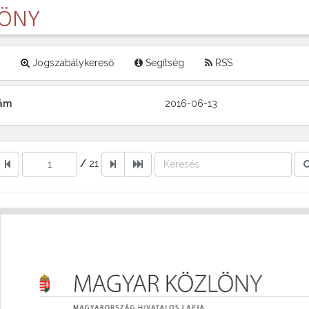
LÖNY
Jogszabálykereső
Segítség
RSS
zám
2016-06-13
/
21